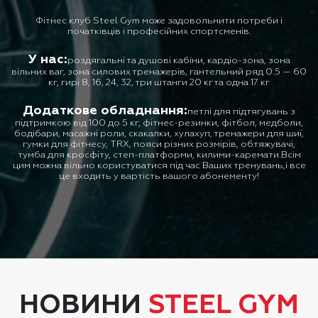
Фітнес клуб Steel Gym може задовольнити потреби і
початківців і професійних спортсменів.
У нас:
роздягальні та душові кабіни, кардіо-зона, зона
вільних ваг, зона силових тренажерів, гантельний ряд 0.5 — 60
кг, гирі 8, 16, 24, 32, три штанги 20 кг та одна 17 кг
Додаткове обладнання:
петлі для підтягувань з
підтримкою від 100 до 5 кг, фітнес-резинки, фітбол, медболи,
бодібари, масажні роли, скакалки, хулахуп, тренажери для шиї,
гумки для фітнесу, TRX, пояси різних розмірів, обтяжувачі,
тумба для кросфіту, степ-платформи, килими-каремати.Всім
цим можна вільно користуватися під час Ваших тренувань,і все
це входить у вартість вашого абонементу!
НОВИНИ
STEEL GYM