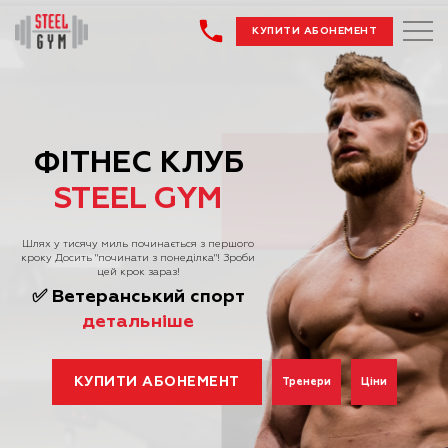
КУПИТИ АБОНЕМЕНТ
ФІТНЕС КЛУБ
STEEL GYM
Шлях у тисячу миль починається з першого
кроку
Досить "починати з понедiлка"! Зроби
цей крок зараз!
✅ Ветеранський спорт
детальніше
КУПИТИ АБОНЕМЕНТ
Тренери
Ціни