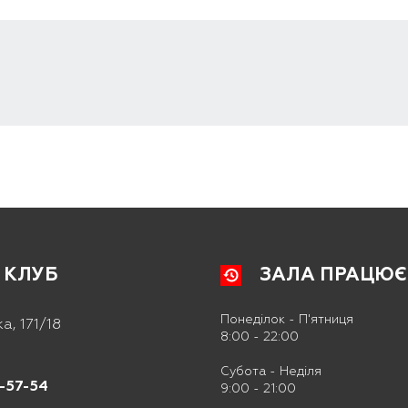
 КЛУБ
ЗАЛА ПРАЦЮЄ
Понеділок - П'ятниця
а, 171/18
8:00 - 22:00
Субота - Неділя
1-57-54
9:00 - 21:00