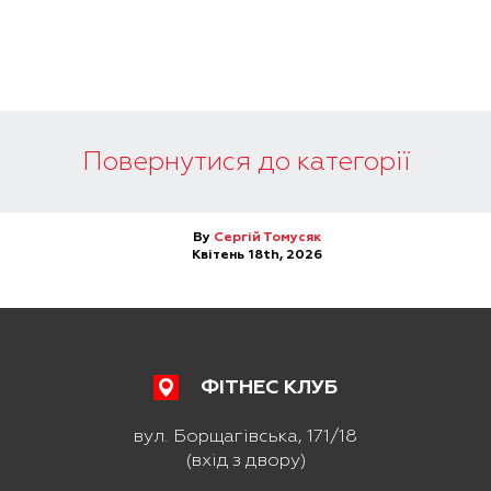
Повернутися до категорії
By
Сергій Томусяк
Квітень 18th, 2026
ФІТНЕС КЛУБ
вул. Борщагівська, 171/18
(вхід з двору)