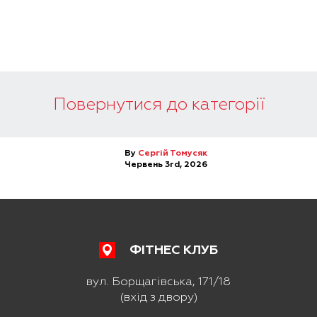
Повернутися до категорії
By
Сергій Томусяк
Червень 3rd, 2026
ФІТНЕС КЛУБ
вул. Борщагівська, 171/18
(вхід з двору)