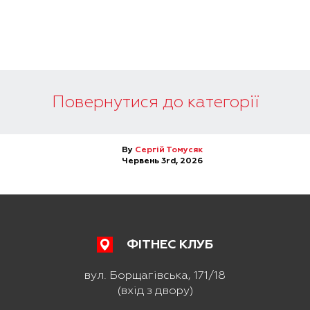
Повернутися до категорії
By
Сергій Томусяк
Червень 3rd, 2026
ФІТНЕС КЛУБ
вул. Борщагівська, 171/18
(вхід з двору)