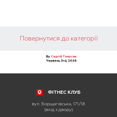
Повернутися до категорії
By
Сергій Томусяк
Червень 3rd, 2026
ФІТНЕС КЛУБ
вул. Борщагівська, 171/18
(вхід з двору)